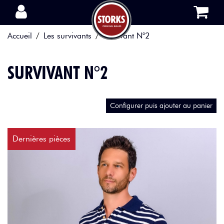
Aller au contenu
Accueil
Les survivants
survivant N°2
SURVIVANT N°2
Configurer puis ajouter au panier
Dernières pièces