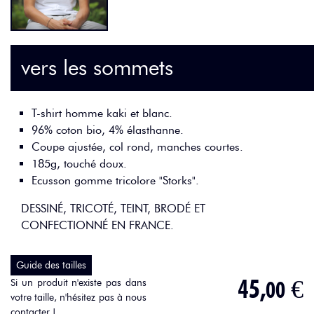
vers les sommets
T-shirt homme kaki et blanc.
96% coton bio, 4% élasthanne.
Coupe ajustée, col rond, manches courtes.
185g, touché doux.
Ecusson gomme tricolore "Storks".
DESSINÉ, TRICOTÉ, TEINT, BRODÉ ET
CONFECTIONNÉ EN FRANCE.
Guide des tailles
45,
€
Si un produit n'existe pas dans
00
votre taille, n'hésitez pas à
nous
contacter
!