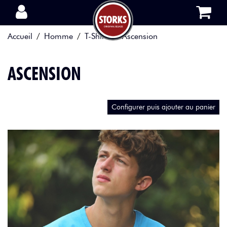
Aller au contenu
Accueil
Homme
T-Shirts
Ascension
ASCENSION
Configurer puis ajouter au panier